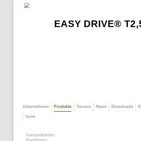
Direkt zum Inhalt
EASY DRIVE® T2,5 
Unternehmen
Produkte
Service
News
Downloads
K
Suche
Suchformular
Transportbänder
Flachriemen