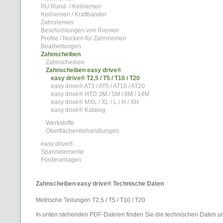
PU Rund- / Keilriemen
Keilriemen / Kraftbänder
Zahnriemen
Beschichtungen von Riemen
Profile / Nocken für Zahnriemen
Bearbeitungen
Zahnscheiben
Zahnscheiben
Zahnscheiben easy drive®
easy drive® T2,5 / T5 / T10 / T20
easy drive® AT3 / AT5 / AT10 / AT20
easy drive® HTD 3M / 5M / 8M / 14M
easy drive® MXL / XL / L / H / XH
easy drive® Katalog
Werkstoffe
Oberflächenbehandlungen
easy drive®
Spannelemente
Förderanlagen
Zahnscheiben easy drive® Technische Daten
Metrische Teilungen T2,5 / T5 / T10 / T20
In unten stehenden PDF-Dateien finden Sie die technischen Daten u