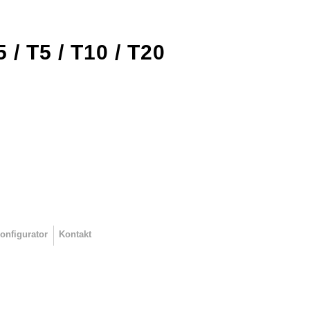
/ T5 / T10 / T20
onfigurator
Kontakt