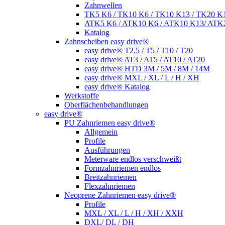
Zahnwellen
TK5 K6 / TK10 K6 / TK10 K13 / TK20 K
ATK5 K6 / ATK10 K6 / ATK10 K13/ ATK
Katalog
Zahnscheiben easy drive®
easy drive® T2,5 / T5 / T10 / T20
easy drive® AT3 / AT5 / AT10 / AT20
easy drive® HTD 3M / 5M / 8M / 14M
easy drive® MXL / XL / L / H / XH
easy drive® Katalog
Werkstoffe
Oberflächenbehandlungen
easy drive®
PU Zahnriemen easy drive®
Allgemein
Profile
Ausführungen
Meterware endlos verschweißt
Formzahnriemen endlos
Breitzahnriemen
Flexzahnriemen
Neoprene Zahnriemen easy drive®
Profile
MXL / XL / L / H / XH / XXH
DXL/ DL / DH