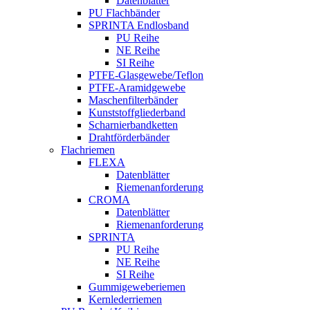
Datenblätter
PU Flachbänder
SPRINTA Endlosband
PU Reihe
NE Reihe
SI Reihe
PTFE-Glasgewebe/Teflon
PTFE-Aramidgewebe
Maschenfilterbänder
Kunststoffgliederband
Scharnierbandketten
Drahtförderbänder
Flachriemen
FLEXA
Datenblätter
Riemenanforderung
CROMA
Datenblätter
Riemenanforderung
SPRINTA
PU Reihe
NE Reihe
SI Reihe
Gummigeweberiemen
Kernlederriemen