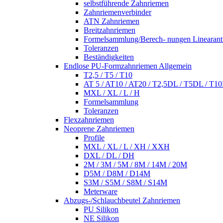
selbstführende Zahnriemen
Zahnriemenverbinder
ATN Zahnriemen
Breitzahnriemen
Formelsammlung/Berech- nungen Linearant
Toleranzen
Beständigkeiten
Endlose PU-Formzahnriemen Allgemein
T2,5 / T5 / T10
AT 5 / AT10 / AT20 / T2,5DL / T5DL / T1
MXL / XL / L / H
Formelsammlung
Toleranzen
Flexzahnriemen
Neoprene Zahnriemen
Profile
MXL / XL / L / XH / XXH
DXL / DL / DH
2M / 3M / 5M / 8M / 14M / 20M
D5M / D8M / D14M
S3M / S5M / S8M / S14M
Meterware
Abzugs-/Schlauchbeutel Zahnriemen
PU Silikon
NE Silikon