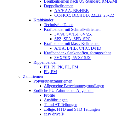
Breitkeilriemen nach US-Standard RMA/
Doppelkeilriemen
AA/HAA, BB/HBB
CC/HCC, DD/HDD, 22x22, 25x22
Kraftbänder
Technische Daten
Kraftbänder mit Schmalkeilriemen
3V/9J, 5V/15J, 8V/25J
SPZ, SPA, SPB, SPC
Kraftbänder mit klass. Keilriemen
A/HA, B/HB, C/HC, D/HD
Kraftbänder - flankenoffen, formgezahnt
3VX/9JX, 5VX/15JX
Rippenbänder
PH, PJ, PK, PL, PM
PL, PM
Zahnriemen
Polyurethanzahnriemen
Allgemeine Berechnungsgrundlagen
Endliche PU Zahnriemen Allgemein
Profile
Ausführungen
T und AT Teilungen
zöllige, HTD und STD Teilungen
easy drive®