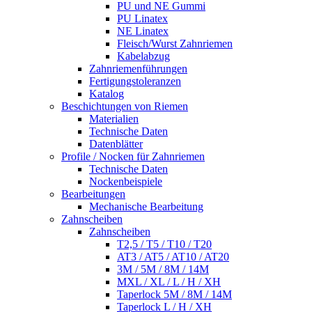
PU und NE Gummi
PU Linatex
NE Linatex
Fleisch/Wurst Zahnriemen
Kabelabzug
Zahnriemenführungen
Fertigungstoleranzen
Katalog
Beschichtungen von Riemen
Materialien
Technische Daten
Datenblätter
Profile / Nocken für Zahnriemen
Technische Daten
Nockenbeispiele
Bearbeitungen
Mechanische Bearbeitung
Zahnscheiben
Zahnscheiben
T2,5 / T5 / T10 / T20
AT3 / AT5 / AT10 / AT20
3M / 5M / 8M / 14M
MXL / XL / L / H / XH
Taperlock 5M / 8M / 14M
Taperlock L / H / XH