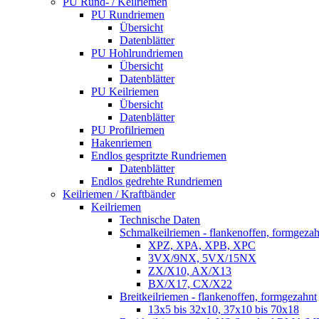
PU Rund- / Keilriemen
PU Rundriemen
Übersicht
Datenblätter
PU Hohlrundriemen
Übersicht
Datenblätter
PU Keilriemen
Übersicht
Datenblätter
PU Profilriemen
Hakenriemen
Endlos gespritzte Rundriemen
Datenblätter
Endlos gedrehte Rundriemen
Keilriemen / Kraftbänder
Keilriemen
Technische Daten
Schmalkeilriemen - flankenoffen, formgezah
XPZ, XPA, XPB, XPC
3VX/9NX, 5VX/15NX
ZX/X10, AX/X13
BX/X17, CX/X22
Breitkeilriemen - flankenoffen, formgezahnt
13x5 bis 32x10, 37x10 bis 70x18