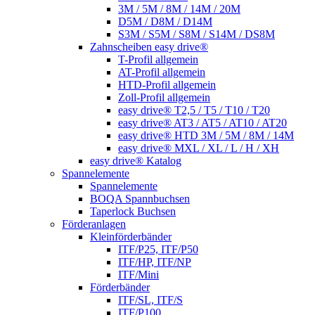
3M / 5M / 8M / 14M / 20M
D5M / D8M / D14M
S3M / S5M / S8M / S14M / DS8M
Zahnscheiben easy drive®
T-Profil allgemein
AT-Profil allgemein
HTD-Profil allgemein
Zoll-Profil allgemein
easy drive® T2,5 / T5 / T10 / T20
easy drive® AT3 / AT5 / AT10 / AT20
easy drive® HTD 3M / 5M / 8M / 14M
easy drive® MXL / XL / L / H / XH
easy drive® Katalog
Spannelemente
Spannelemente
BOQA Spannbuchsen
Taperlock Buchsen
Förderanlagen
Kleinförderbänder
ITF/P25, ITF/P50
ITF/HP, ITF/NP
ITF/Mini
Förderbänder
ITF/SL, ITF/S
ITF/P100