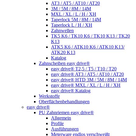
AT3 / AT5 / AT10 / AT20
3M / 5M / 8M / 14M
MXL / XL / L / H / XH
Taperlock 5M / 8M / 14M
Taperlock L / H / XH
Zahnwellen
TK5 K6 / TK10 K6 / TK10 K13 / TK20
K13
ATK5 K6 / ATK10 K6 / ATK10 K13/
ATK20 K13
Katalog
Zahnscheiben easy drive®
easy drive® T2,5 / T5 / T10 / T20
easy drive® AT3 / AT5 / AT10 / AT20
easy drive® HTD 3M / 5M / 8M / 14M
easy drive® MXL / XL / L / H / XH
easy drive® Katalog
Werkstoffe
Oberflächenbehandlungen
easy drive®
PU Zahnriemen easy drive®
Allgemein
Profile
Ausführungen
Meterware endlos verschweißt