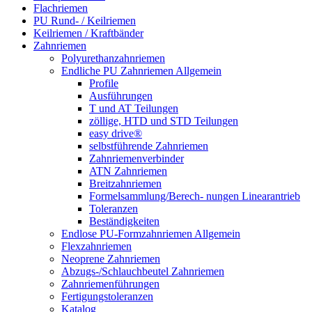
Flachriemen
PU Rund- / Keilriemen
Keilriemen / Kraftbänder
Zahnriemen
Polyurethanzahnriemen
Endliche PU Zahnriemen Allgemein
Profile
Ausführungen
T und AT Teilungen
zöllige, HTD und STD Teilungen
easy drive®
selbstführende Zahnriemen
Zahnriemenverbinder
ATN Zahnriemen
Breitzahnriemen
Formelsammlung/Berech- nungen Linearantrieb
Toleranzen
Beständigkeiten
Endlose PU-Formzahnriemen Allgemein
Flexzahnriemen
Neoprene Zahnriemen
Abzugs-/Schlauchbeutel Zahnriemen
Zahnriemenführungen
Fertigungstoleranzen
Katalog