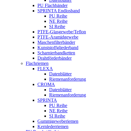
Datenblätter
PU Flachbänder
SPRINTA Endlosband
PU Reihe
NE Reihe
SI Reihe
PTFE-Glasgewebe/Teflon
PTFE-Aramidgewebe
Maschenfilterbänder
Kunststoffgliederband
Scharnierbandketten
Drahtförderbänder
Flachriemen
FLEXA
Datenblätter
Riemenanforderung
CROMA
Datenblätter
Riemenanforderung
SPRINTA
PU Reihe
NE Reihe
SI Reihe
Gummigeweberiemen
Kernlederriemen