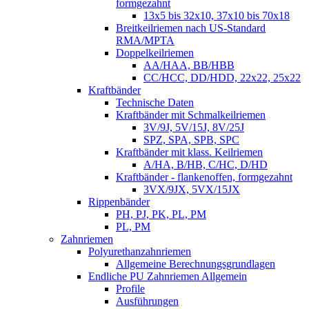
formgezahnt
13x5 bis 32x10, 37x10 bis 70x18
Breitkeilriemen nach US-Standard
RMA/MPTA
Doppelkeilriemen
AA/HAA, BB/HBB
CC/HCC, DD/HDD, 22x22, 25x22
Kraftbänder
Technische Daten
Kraftbänder mit Schmalkeilriemen
3V/9J, 5V/15J, 8V/25J
SPZ, SPA, SPB, SPC
Kraftbänder mit klass. Keilriemen
A/HA, B/HB, C/HC, D/HD
Kraftbänder - flankenoffen, formgezahnt
3VX/9JX, 5VX/15JX
Rippenbänder
PH, PJ, PK, PL, PM
PL, PM
Zahnriemen
Polyurethanzahnriemen
Allgemeine Berechnungsgrundlagen
Endliche PU Zahnriemen Allgemein
Profile
Ausführungen