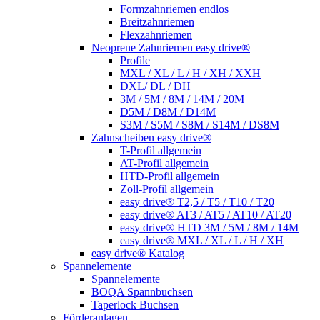
Formzahnriemen endlos
Breitzahnriemen
Flexzahnriemen
Neoprene Zahnriemen easy drive®
Profile
MXL / XL / L / H / XH / XXH
DXL/ DL / DH
3M / 5M / 8M / 14M / 20M
D5M / D8M / D14M
S3M / S5M / S8M / S14M / DS8M
Zahnscheiben easy drive®
T-Profil allgemein
AT-Profil allgemein
HTD-Profil allgemein
Zoll-Profil allgemein
easy drive® T2,5 / T5 / T10 / T20
easy drive® AT3 / AT5 / AT10 / AT20
easy drive® HTD 3M / 5M / 8M / 14M
easy drive® MXL / XL / L / H / XH
easy drive® Katalog
Spannelemente
Spannelemente
BOQA Spannbuchsen
Taperlock Buchsen
Förderanlagen