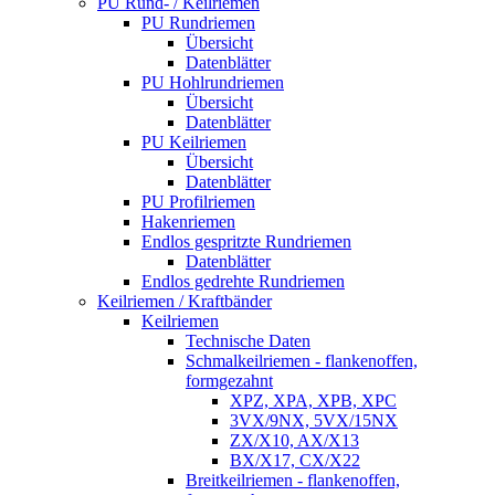
PU Rund- / Keilriemen
PU Rundriemen
Übersicht
Datenblätter
PU Hohlrundriemen
Übersicht
Datenblätter
PU Keilriemen
Übersicht
Datenblätter
PU Profilriemen
Hakenriemen
Endlos gespritzte Rundriemen
Datenblätter
Endlos gedrehte Rundriemen
Keilriemen / Kraftbänder
Keilriemen
Technische Daten
Schmalkeilriemen - flankenoffen,
formgezahnt
XPZ, XPA, XPB, XPC
3VX/9NX, 5VX/15NX
ZX/X10, AX/X13
BX/X17, CX/X22
Breitkeilriemen - flankenoffen,