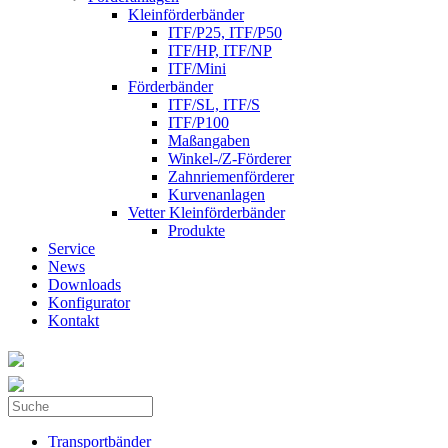
Kleinförderbänder
ITF/P25, ITF/P50
ITF/HP, ITF/NP
ITF/Mini
Förderbänder
ITF/SL, ITF/S
ITF/P100
Maßangaben
Winkel-/Z-Förderer
Zahnriemenförderer
Kurvenanlagen
Vetter Kleinförderbänder
Produkte
Service
News
Downloads
Konfigurator
Kontakt
Suche
Suchformular
Transportbänder