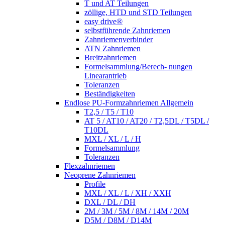
T und AT Teilungen
zöllige, HTD und STD Teilungen
easy drive®
selbstführende Zahnriemen
Zahnriemenverbinder
ATN Zahnriemen
Breitzahnriemen
Formelsammlung/Berech- nungen
Linearantrieb
Toleranzen
Beständigkeiten
Endlose PU-Formzahnriemen Allgemein
T2,5 / T5 / T10
AT 5 / AT10 / AT20 / T2,5DL / T5DL /
T10DL
MXL / XL / L / H
Formelsammlung
Toleranzen
Flexzahnriemen
Neoprene Zahnriemen
Profile
MXL / XL / L / XH / XXH
DXL / DL / DH
2M / 3M / 5M / 8M / 14M / 20M
D5M / D8M / D14M