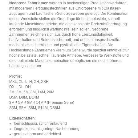
Neoprene Zahnriemen
werden in hochwertigen Produktionsverfahren,
mit modernen Fertigungstechniken aus Chloroprene mit Glasfaser-
Zugträgern und Laufflächen-Schutzgeweben gefertigt. Die Kombination
dieser Werkstoffe stellen die Grundlage für hoch belastete, schnell
laufende Maschinenantriebe, die eine konstante Drehzahlübertragung
erfordern und möglichst wartungsfrei sein sollen. Neoprene
Zahnriemen zeichnen sich aus durch hohe Leistungsfähigkeit,
Laufverhalten und Betriebssicherheit, und erfüllen anspruchsvolle
mechanische, chemische und pysikalische Eigenschaften. Die
Hochleistungs-Zahnriemen Premium Serie wurde speziell entwickelt für
höchst belastete, schnell laufende Antriebe. Verbesserte Werkstoffe und
eine optimierte Materialkombination ermöglichen ein noch höheres
Leistungsspektrum.
Profile:
MXL, XL, L, H, XH, XXH
DXL, DL, DH
2M, 3M, 5M, 8M, 14M, 20M
D5M, D8M, D14M
3MP, 5MP, 8MP, 14MP (Premium Serie)
S3M, S5M, S8M, S14M, DS8M
Eigenschaften:
formschlüssig, synchronlaufend
längenkonstant, geringe Nachdehnung
geräuscharm und abriebfest